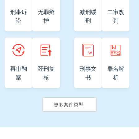
刑事诉
无罪辩
减刑缓
二审改
讼
护
刑
判
再审翻
死刑复
刑事文
罪名解
案
核
书
析
更多案件类型