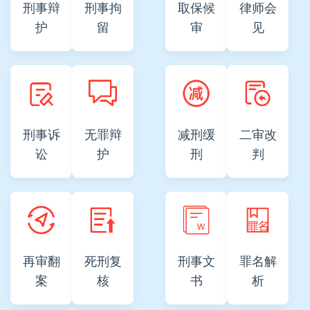
刑事辩
刑事拘
取保候
律师会
护
留
审
见
刑事诉
无罪辩
减刑缓
二审改
讼
护
刑
判
再审翻
死刑复
刑事文
罪名解
案
核
书
析