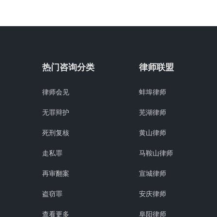
热门咨询分类
律师联盟
律师会见
蚌埠律师
无罪辩护
芜湖律师
死刑复核
黄山律师
走私罪
马鞍山律师
再审翻案
宣城律师
盗窃罪
安庆律师
查看更多
阜阳律师