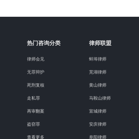
热门咨询分类
律师联盟
律师会见
蚌埠律师
无罪辩护
芜湖律师
死刑复核
黄山律师
走私罪
马鞍山律师
再审翻案
宣城律师
盗窃罪
安庆律师
查看更多
阜阳律师