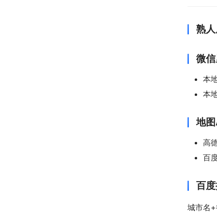
熟人
微信
本
本
地图
高
百
百度
城市名