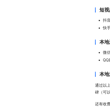
短视
抖
快
本地
微
QQ
本地
通过以
碑（可以
还有收