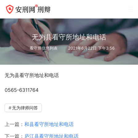
无为县看守所地址和电话
看守所信息列表
2021年6月22日 下午3:56
无为县看守所地址和电话
0565-6311764
无为律师问答
上一篇：
和县看守所地址和电话
下一篇：
庐江县看守所地址和电话