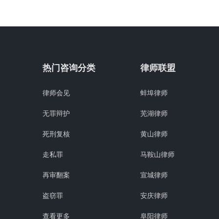
热门咨询分类
律师联盟
律师会见
蚌埠律师
无罪辩护
芜湖律师
死刑复核
黄山律师
走私罪
马鞍山律师
再审翻案
宣城律师
盗窃罪
安庆律师
查看更多
阜阳律师