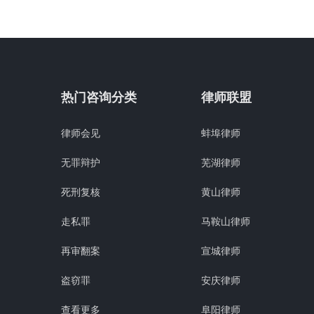
热门咨询分类
律师联盟
律师会见
蚌埠律师
无罪辩护
芜湖律师
死刑复核
黄山律师
走私罪
马鞍山律师
再审翻案
宣城律师
盗窃罪
安庆律师
查看更多
阜阳律师